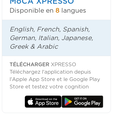
MoCA XPRESSO
Disponible en
8
langues
English, French, Spanish,
German, Italian, Japanese,
Greek & Arabic
TÉLÉCHARGER
XPRESSO
Téléchargez l'application depuis
l'Apple App Store et le Google Play
Store et testez votre cognition