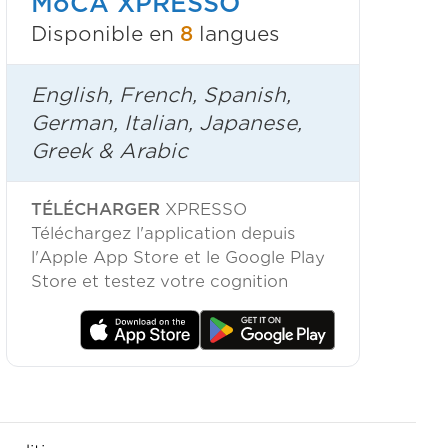
MoCA XPRESSO
Disponible en
8
langues
English, French, Spanish,
German, Italian, Japanese,
Greek & Arabic
TÉLÉCHARGER
XPRESSO
Téléchargez l'application depuis
l'Apple App Store et le Google Play
Store et testez votre cognition