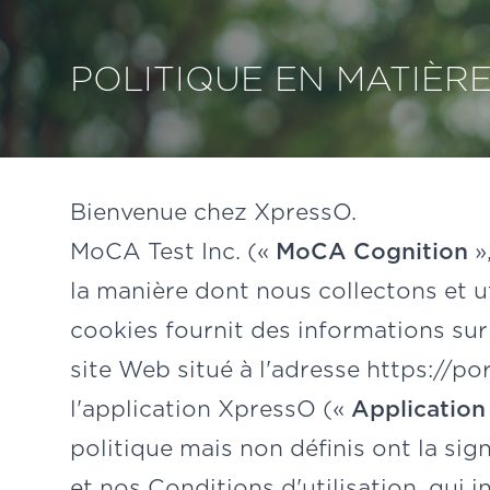
POLITIQUE EN MATIÈR
Bienvenue chez XpressO.
MoCA Test Inc. («
MoCA Cognition
»
la manière dont nous collectons et u
cookies fournit des informations su
site Web situé à l'adresse
https://po
l'application XpressO («
Application
politique mais non définis ont la sig
et nos
Conditions d'utilisation
, qui 