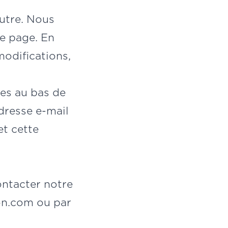
utre. Nous
te page. En
modifications,
ies au bas de
dresse e-mail
et cette
ontacter notre
on.com
ou par