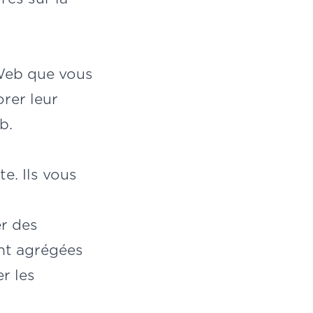
 Web que vous
orer leur
b.
e. Ils vous
er des
ont agrégées
r les