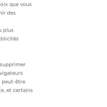
hoix que vous
nir des
u plus
blicités
 supprimer
avigateurs
z peut-être
e, et certains