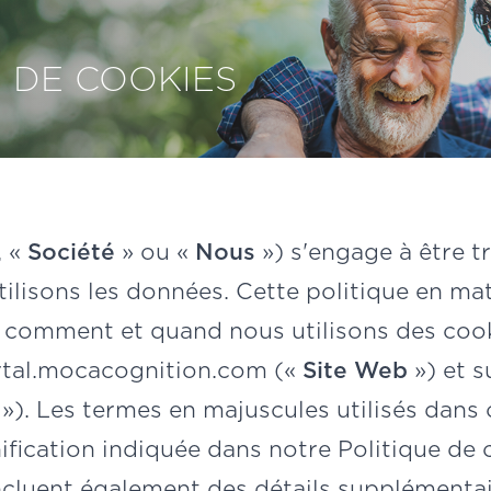
E DE COOKIES
, «
Société
» ou «
Nous
») s'engage à être t
tilisons les données. Cette politique en ma
r comment et quand nous utilisons des cook
rtal.mocacognition.com
(«
Site Web
») et s
»). Les termes en majuscules utilisés dans 
nification indiquée dans notre
Politique de 
incluent également des détails supplémentai