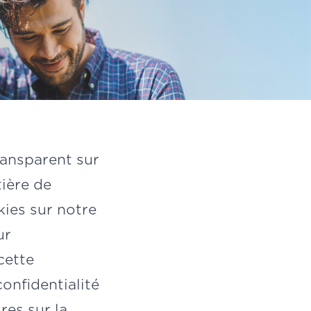
ransparent sur
tière de
ies sur notre
ur
cette
confidentialité
res sur la